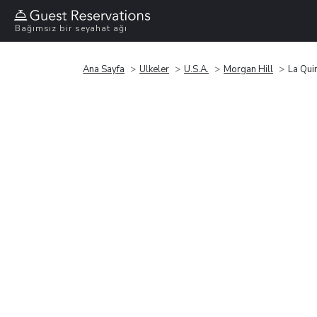
Bağımsız bir seyahat ağı
Ana Sayfa
Ülkeler
U.S.A.
Morgan Hill
La Qui