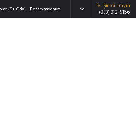
Şimdi arayın
plar (9+ Oda)
Rezervasyonum
(833) 312-6166