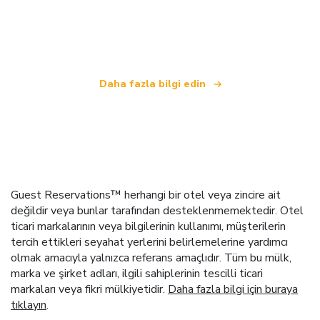
bağımsız bir seyahat ağıyız
.
Daha fazla bilgi edin
Guest Reservations™ herhangi bir otel veya zincire ait
değildir veya bunlar tarafından desteklenmemektedir. Otel
ticari markalarının veya bilgilerinin kullanımı, müşterilerin
tercih ettikleri seyahat yerlerini belirlemelerine yardımcı
olmak amacıyla yalnızca referans amaçlıdır. Tüm bu mülk,
marka ve şirket adları, ilgili sahiplerinin tescilli ticari
markaları veya fikri mülkiyetidir.
Daha fazla bilgi için buraya
tıklayın
.