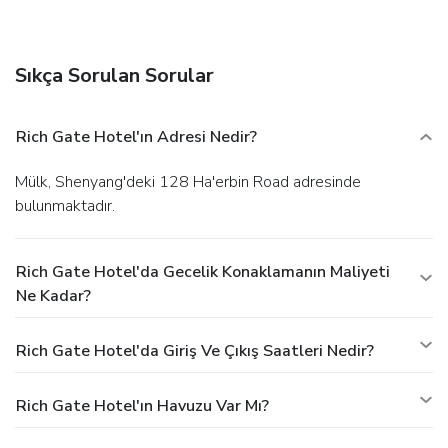
center, limo/town car service, and a 24-hour front desk.
Planning an event in Shenyang? This hotel has 8081
square feet (751 square meters) of space consisting of
Sıkça Sorulan Sorular
conference space and a meeting room.
Rich Gate Hotel'ın Adresi Nedir?
Mülk, Shenyang'deki 128 Ha'erbin Road adresinde
bulunmaktadır.
Rich Gate Hotel'da Gecelik Konaklamanın Maliyeti
Ne Kadar?
Rich Gate Hotel'da Giriş Ve Çıkış Saatleri Nedir?
Rich Gate Hotel'ın Havuzu Var Mı?