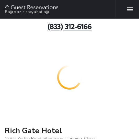
Bağımsız bir seyahat ağı
(833) 312-6166
Rich Gate Hotel
128 Ha'erbin Road, Shenyang, Liaoning, China