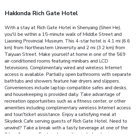
Hakkında Rich Gate Hotel
With a stay at Rich Gate Hotel in Shenyang (Shen He),
you'll be within a 15-minute walk of Middle Street and
Liaoning Provincial Museum. This 4-star hotel is 4.1 mi (6.6
km) from Northeastern University and 2 mi (3.2 km) from
Taiyuan Street. Make yourself at home in one of the 569
air-conditioned rooms featuring minibars and LCD
televisions. Complimentary wired and wireless Internet
access is available. Partially open bathrooms with separate
bathtubs and showers feature hair dryers and slippers.
Conveniences include laptop-compatible safes and desks,
and housekeeping is provided daily. Take advantage of
recreation opportunities such as a fitness center, or other
amenities including complimentary wireless Internet access
and tour/ticket assistance. Enjoy a satisfying meal at
Skydeck Cafe serving guests of Rich Gate Hotel. Need to
unwind? Take a break with a tasty beverage at one of the
2 bars/lounges. Featured amenities include a business