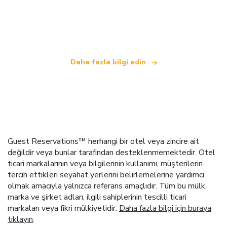
bağımsız bir seyahat ağıyız
.
Daha fazla bilgi edin
Guest Reservations™ herhangi bir otel veya zincire ait
değildir veya bunlar tarafından desteklenmemektedir. Otel
ticari markalarının veya bilgilerinin kullanımı, müşterilerin
tercih ettikleri seyahat yerlerini belirlemelerine yardımcı
olmak amacıyla yalnızca referans amaçlıdır. Tüm bu mülk,
marka ve şirket adları, ilgili sahiplerinin tescilli ticari
markaları veya fikri mülkiyetidir.
Daha fazla bilgi için buraya
tıklayın
.