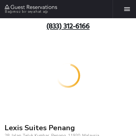
Bağımsız bir seyahat ağı
(833) 312-6166
Lexis Suites Penang
28, Jalan Teluk Kumbar, Penang, 11920, Malaysia