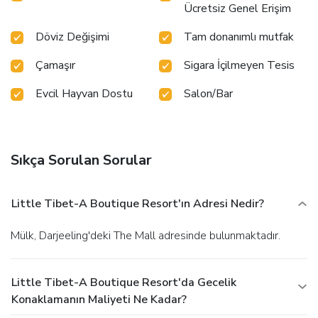
Ücretsiz Genel Erişim
entertainment within the premises.Visitors wishing to
create their personal culinary delights will appreciate the
Döviz Değişimi
Tam donanımlı mutfak
on-site shared kitchen provided at this
establishment.Throughout the day, engage in the
Çamaşır
Sigara İçilmeyen Tesis
entertaining activities available at Little Tibet-A Boutique
Resort. Unwind effortlessly each day by exploring the
Evcil Hayvan Dostu
Salon/Bar
massage, conveniently situated within the resort.
Sıkça Sorulan Sorular
Little Tibet-A Boutique Resort'ın Adresi Nedir?
Mülk, Darjeeling'deki The Mall adresinde bulunmaktadır.
Little Tibet-A Boutique Resort'da Gecelik
Konaklamanın Maliyeti Ne Kadar?