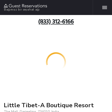
Bağımsız bir seyahat ağı
(833) 312-6166
Little Tibet-A Boutique Resort
The Mall, Darjeeling, 734010, India