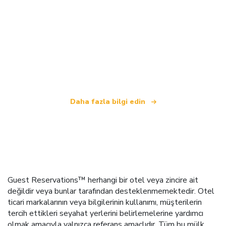
Biz, dünya çapında 100.000'den fazla otel sunan
bağımsız bir seyahat ağıyız
.
Daha fazla bilgi edin
Guest Reservations™ herhangi bir otel veya zincire ait
değildir veya bunlar tarafından desteklenmemektedir. Otel
ticari markalarının veya bilgilerinin kullanımı, müşterilerin
tercih ettikleri seyahat yerlerini belirlemelerine yardımcı
olmak amacıyla yalnızca referans amaçlıdır. Tüm bu mülk,