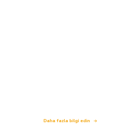
Biz, dünya çapında 100.000'den fazla otel sunan
bağımsız bir seyahat ağıyız
.
Daha fazla bilgi edin