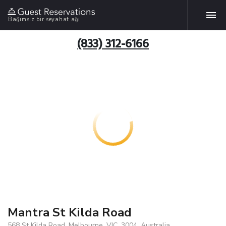
Bağımsız bir seyahat ağı
(833) 312-6166
Mantra St Kilda Road
568 St Kilda Road, Melbourne, VIC, 3004, Australia