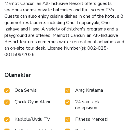
Marriot Cancun, an All-Inclusive Resort offers guests
spacious rooms, private balconies and flat-screen TVs.
Guests can also enjoy cuisine dishes in one of the hotel's 8
gourmet restaurants including Ono Teppanyaki, Ono
Izakaya and Hana. A variety of children's programs and a
playground are offered. Marriott Cancun, an All-Inclusive
Resort features numerous water recreational activities and
an on-site tour desk. License Number(s): 002-025-
001509/2026
Olanaklar
Oda Servisi
Araç Kiralama
Çocuk Oyun Alanı
24 saat açık
resepsiyon
Kablolu/Uydu TV
Fitness Merkezi