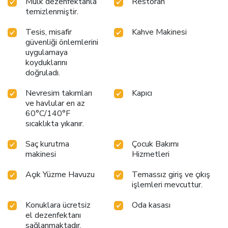
Mülk dezenfektanla
Restoran
temizlenmiştir.
Tesis, misafir
Kahve Makinesi
güvenliği önlemlerini
uygulamaya
koyduklarını
doğruladı.
Nevresim takımları
Kapıcı
ve havlular en az
60°C/140°F
sıcaklıkta yıkanır.
Saç kurutma
Çocuk Bakımı
makinesi
Hizmetleri
Açık Yüzme Havuzu
Temassız giriş ve çıkış
işlemleri mevcuttur.
Konuklara ücretsiz
Oda kasası
el dezenfektanı
sağlanmaktadır.