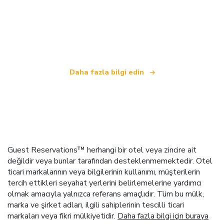
Biz, dünya çapında 100.000'den fazla otel sunan
bağımsız bir seyahat ağıyız
.
Daha fazla bilgi edin
Guest Reservations™ herhangi bir otel veya zincire ait
değildir veya bunlar tarafından desteklenmemektedir. Otel
ticari markalarının veya bilgilerinin kullanımı, müşterilerin
tercih ettikleri seyahat yerlerini belirlemelerine yardımcı
olmak amacıyla yalnızca referans amaçlıdır. Tüm bu mülk,
marka ve şirket adları, ilgili sahiplerinin tescilli ticari
markaları veya fikri mülkiyetidir.
Daha fazla bilgi için buraya