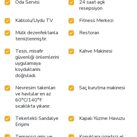
Oda Servisi
24 saat açık
resepsiyon
Kablolu/Uydu TV
Fitness Merkezi
Mülk dezenfektanla
Restoran
temizlenmiştir.
Tesis, misafir
Kahve Makinesi
güvenliği önlemlerini
uygulamaya
koyduklarını
doğruladı.
Nevresim takımları
Saç kurutma makinesi
ve havlular en az
60°C/140°F
sıcaklıkta yıkanır.
Tekerlekli Sandalye
Kapalı Yüzme Havuzu
Erişimi
Temassız giriş ve
Konuklara ücretsiz el