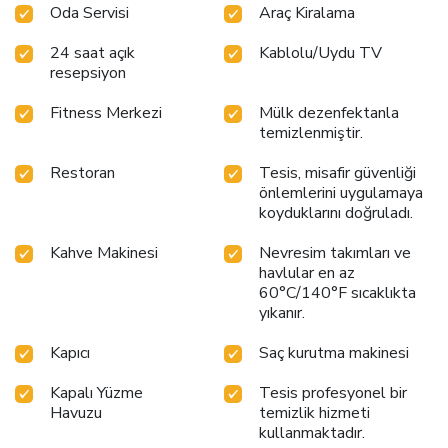
Oda Servisi
Araç Kiralama
24 saat açık
Kablolu/Uydu TV
resepsiyon
Fitness Merkezi
Mülk dezenfektanla
temizlenmiştir.
Restoran
Tesis, misafir güvenliği
önlemlerini uygulamaya
koyduklarını doğruladı.
Kahve Makinesi
Nevresim takımları ve
havlular en az
60°C/140°F sıcaklıkta
yıkanır.
Kapıcı
Saç kurutma makinesi
Kapalı Yüzme
Tesis profesyonel bir
Havuzu
temizlik hizmeti
kullanmaktadır.