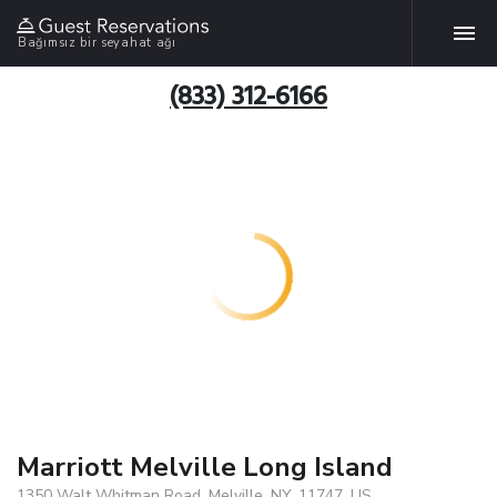
Bağımsız bir seyahat ağı
(833) 312-6166
Marriott Melville Long Island
1350 Walt Whitman Road, Melville, NY, 11747, US