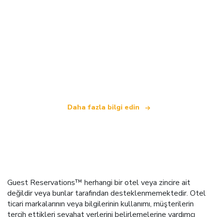
Biz, dünya çapında 100.000'den fazla otel sunan
bağımsız bir seyahat ağıyız
.
Daha fazla bilgi edin
Guest Reservations™ herhangi bir otel veya zincire ait
değildir veya bunlar tarafından desteklenmemektedir. Otel
ticari markalarının veya bilgilerinin kullanımı, müşterilerin
tercih ettikleri seyahat yerlerini belirlemelerine yardımcı