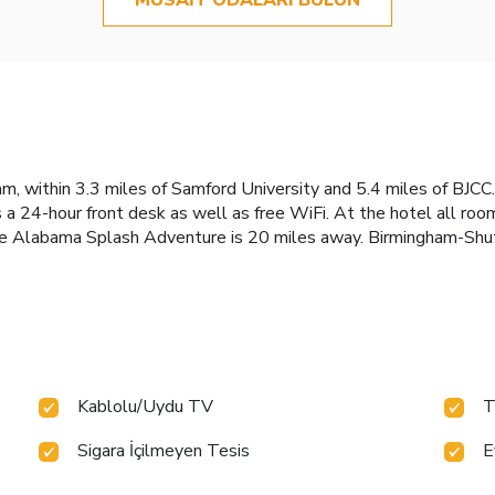
m, within 3.3 miles of Samford University and 5.4 miles of BJCC.
 a 24-hour front desk as well as free WiFi. At the hotel all roo
le Alabama Splash Adventure is 20 miles away. Birmingham-Shutt
Kablolu/Uydu TV
T
Sigara İçilmeyen Tesis
E