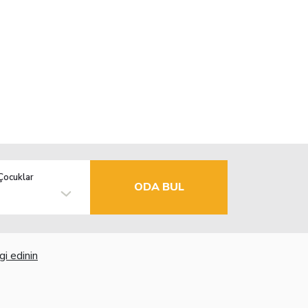
Çocuklar
ODA BUL
gi edinin