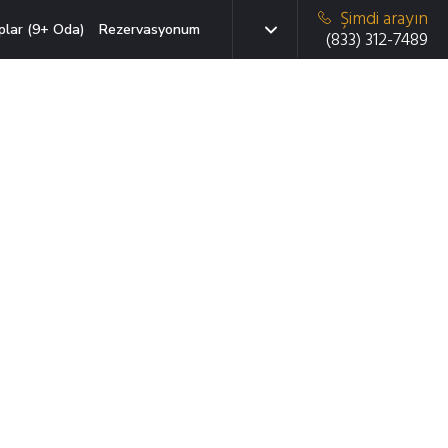
Şimdi arayın
plar (9+ Oda)
Rezervasyonum
(833) 312-7489