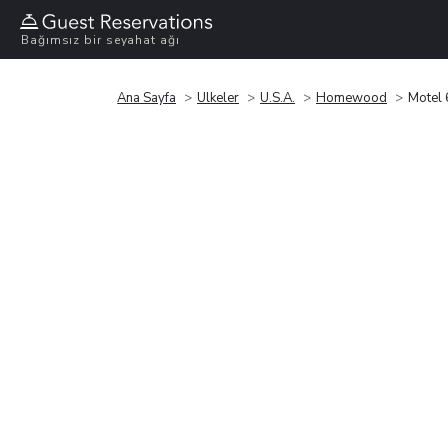
Bağımsız bir seyahat ağı
Ana Sayfa
Ülkeler
U.S.A.
Homewood
Motel 