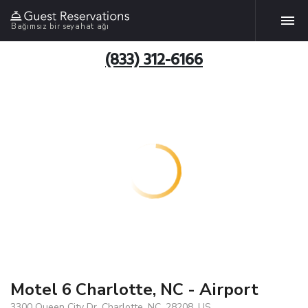
Bağımsız bir seyahat ağı
(833) 312-6166
Motel 6 Charlotte, NC - Airport
3300 Queen City Dr, Charlotte, NC, 28208, US