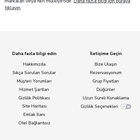
markaları veya fikri mülkiyetidir.
Daha fazla bilgi için buraya
tıklayın
.
Daha fazla bilgi edin
İletişime Geçin
Hakkımızda
Bize Ulaşın
Sıkça Sorulan Sorular
Rezervasyonum
Müşteri Yorumları
Grup Fiyatları
Hizmet Şartları
Düğünler
Gizlilik Politikası
Uzun Süreli Konaklama
Site Haritası
Gizlilik Seçenekleri
Emlak İlanı
Otel Bağlantısız