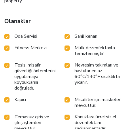
property.
Olanaklar
Oda Servisi
Sahil kenarı
Fitness Merkezi
Mülk dezenfektanla
temizlenmiştir.
Tesis, misafir
Nevresim takımları ve
güvenliği önlemlerini
havlular en az
uygulamaya
60°C/140°F sıcaklıkta
koyduklarını
yıkanır.
doğruladı.
Kapıcı
Misafirler için maskeler
mevcuttur.
Temassız giriş ve
Konuklara ücretsiz el
çıkış işlemleri
dezenfektanı
mevcuttur.
sağlanmaktadır.