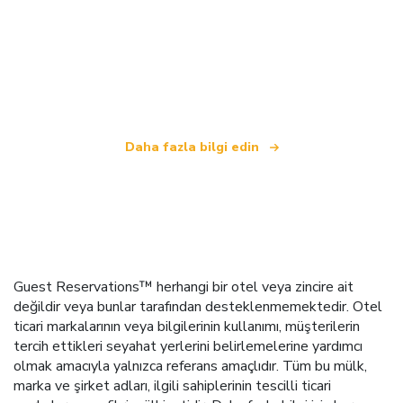
Biz, dünya çapında 100.000'den fazla otel sunan
bağımsız bir seyahat ağıyız
.
Daha fazla bilgi edin
Guest Reservations™ herhangi bir otel veya zincire ait
değildir veya bunlar tarafından desteklenmemektedir. Otel
ticari markalarının veya bilgilerinin kullanımı, müşterilerin
tercih ettikleri seyahat yerlerini belirlemelerine yardımcı
olmak amacıyla yalnızca referans amaçlıdır. Tüm bu mülk,
marka ve şirket adları, ilgili sahiplerinin tescilli ticari