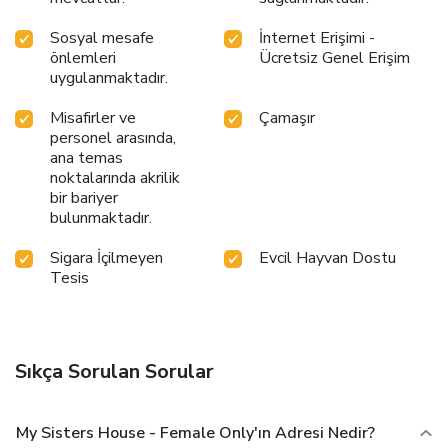
Sosyal mesafe
İnternet Erişimi -
önlemleri
Ücretsiz Genel Erişim
uygulanmaktadır.
Misafirler ve
Çamaşır
personel arasında,
ana temas
noktalarında akrilik
bir bariyer
bulunmaktadır.
Sigara İçilmeyen
Evcil Hayvan Dostu
Tesis
Sıkça Sorulan Sorular
My Sisters House - Female Only'ın Adresi Nedir?