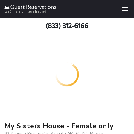
Bağımsız bir seyahat ağı
(833) 312-6166
My Sisters House - Female only
83 Avenida Revolución, Sayulita, NA, 63734, Mexico