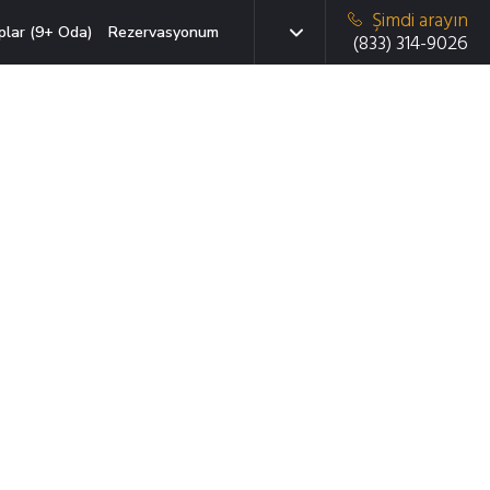
Şimdi arayın
plar (9+ Oda)
Rezervasyonum
(833) 314-9026