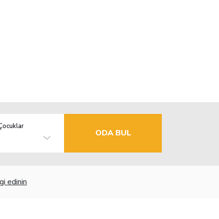
Çocuklar
ODA BUL
gi edinin