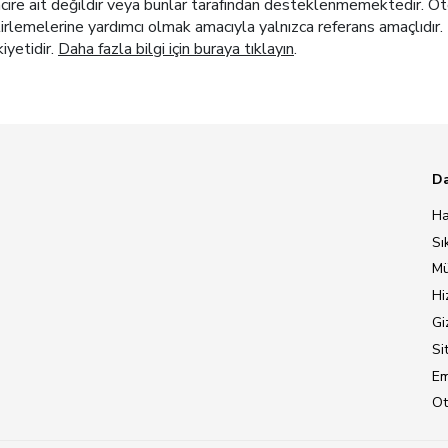
re ait değildir veya bunlar tarafından desteklenmemektedir. Otel t
elirlemelerine yardımcı olmak amacıyla yalnızca referans amaçlıdır. 
kiyetidir.
Daha fazla bilgi için buraya tıklayın
.
Da
Ha
Sı
Mü
Hi
Giz
Si
Em
Ot