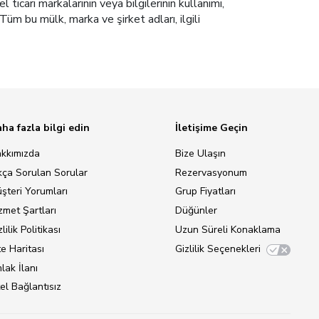
icari markalarının veya bilgilerinin kullanımı,
Tüm bu mülk, marka ve şirket adları, ilgili
ha fazla bilgi edin
İletişime Geçin
kkımızda
Bize Ulaşın
kça Sorulan Sorular
Rezervasyonum
şteri Yorumları
Grup Fiyatları
zmet Şartları
Düğünler
lilik Politikası
Uzun Süreli Konaklama
te Haritası
Gizlilik Seçenekleri
lak İlanı
el Bağlantısız