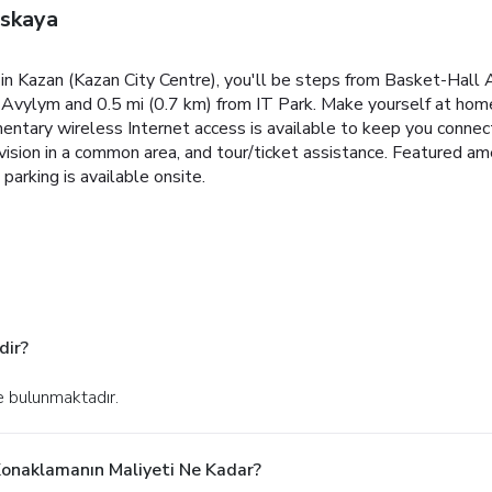
gskaya
in Kazan (Kazan City Centre), you'll be steps from Basket-Hall 
n Avylym and 0.5 mi (0.7 km) from IT Park. Make yourself at hom
entary wireless Internet access is available to keep you connec
ision in a common area, and tour/ticket assistance. Featured ame
parking is available onsite.
dir?
e bulunmaktadır.
Konaklamanın Maliyeti Ne Kadar?