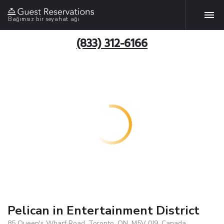
Bağımsız bir seyahat ağı
(833) 312-6166
Pelican in Entertainment District
85 Queen's Wharf Road, Toronto, ON, M5V 0J9, Canada