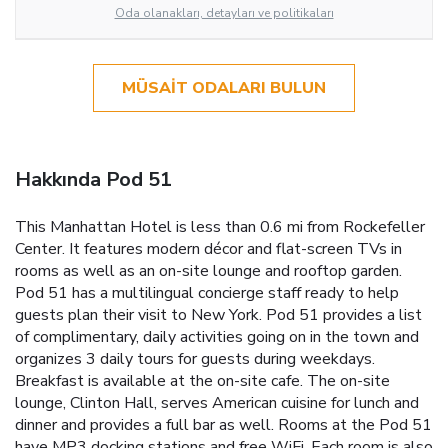
Oda olanakları, detayları ve politikaları
MÜSAIT ODALARI BULUN
Hakkında Pod 51
This Manhattan Hotel is less than 0.6 mi from Rockefeller
Center. It features modern décor and flat-screen TVs in
rooms as well as an on-site lounge and rooftop garden.
Pod 51 has a multilingual concierge staff ready to help
guests plan their visit to New York. Pod 51 provides a list
of complimentary, daily activities going on in the town and
organizes 3 daily tours for guests during weekdays.
Breakfast is available at the on-site cafe. The on-site
lounge, Clinton Hall, serves American cuisine for lunch and
dinner and provides a full bar as well. Rooms at the Pod 51
have MP3 docking stations and free WiFi. Each room is also