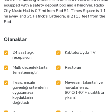
equipped with a safety deposit box and a hairdryer. Radio
City Music Hall is 0.7 mi from Pod 51. Times Square is 1.1
mi away, and St. Patrick’s Cathedral is 2113 feet from the
Pod.
Olanaklar
24 saat açık
Kablolu/Uydu TV
resepsiyon
Mülk dezenfektanla
Restoran
temizlenmiştir.
Tesis, misafir
Nevresim takımları ve
güvenliği önlemlerini
havlular en az
uygulamaya
60°C/140°F sıcaklıkta
koyduklarını
yıkanır.
doğruladı.