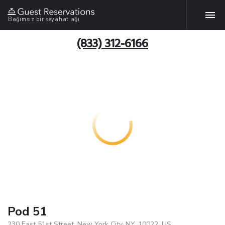
Bağımsız bir seyahat ağı
(833) 312-6166
Pod 51
230 East 51st Street, New York City, NY, 10022, US