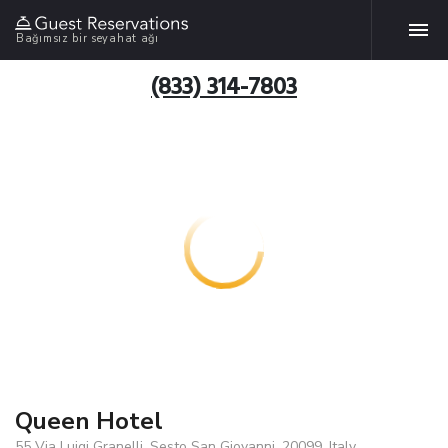
Bağımsız bir seyahat ağı
(833) 314-7803
Queen Hotel
55 Via Luigi Granelli, Sesto San Giovanni, 20099, Italy