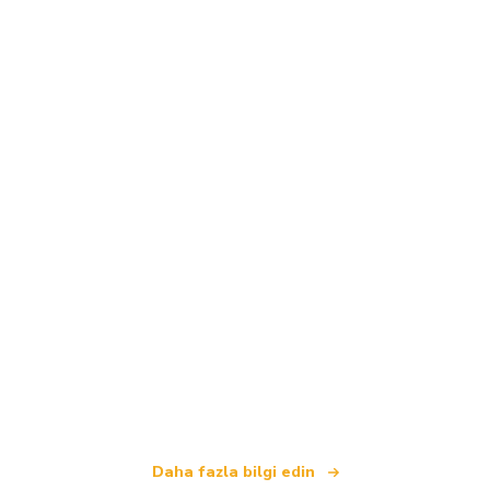
Biz, dünya çapında 100.000'den fazla otel sunan
bağımsız bir seyahat ağıyız
.
Daha fazla bilgi edin