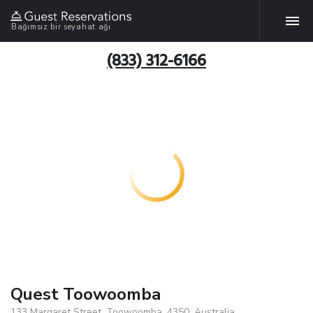
Bağımsız bir seyahat ağı
(833) 312-6166
Quest Toowoomba
133 Margaret Street, Toowoomba, 4350, Australia