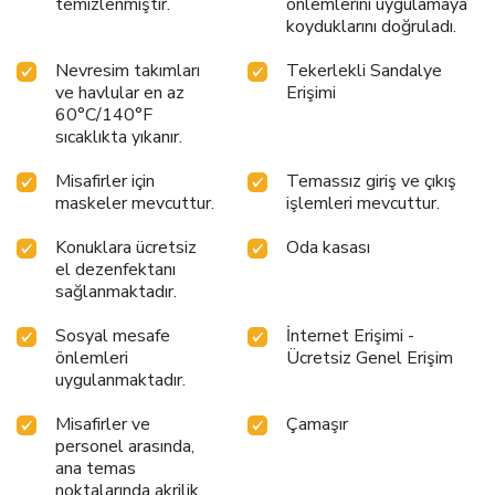
temizlenmiştir.
önlemlerini uygulamaya
koyduklarını doğruladı.
Nevresim takımları
Tekerlekli Sandalye
ve havlular en az
Erişimi
60°C/140°F
sıcaklıkta yıkanır.
Misafirler için
Temassız giriş ve çıkış
maskeler mevcuttur.
işlemleri mevcuttur.
Konuklara ücretsiz
Oda kasası
el dezenfektanı
sağlanmaktadır.
Sosyal mesafe
İnternet Erişimi -
önlemleri
Ücretsiz Genel Erişim
uygulanmaktadır.
Misafirler ve
Çamaşır
personel arasında,
ana temas
noktalarında akrilik