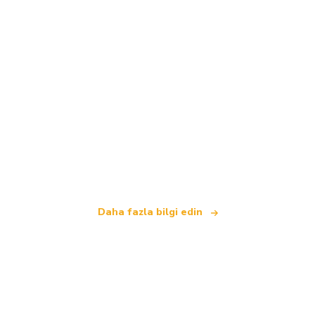
Biz, dünya çapında 100.000'den fazla otel sunan
bağımsız bir seyahat ağıyız
.
Daha fazla bilgi edin