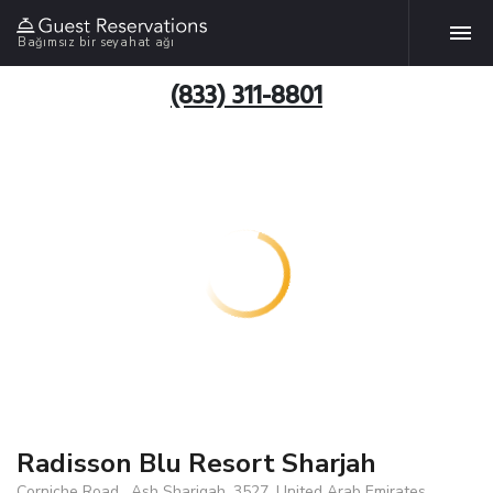
Bağımsız bir seyahat ağı
(833) 311-8801
Radisson Blu Resort Sharjah
Corniche Road , Ash Shariqah, 3527, United Arab Emirates