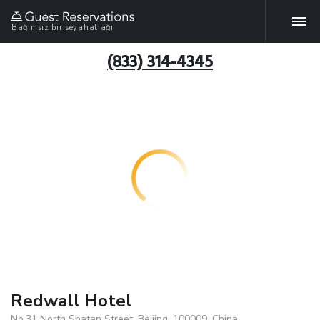
Bağımsız bir seyahat ağı
(833) 314-4345
Redwall Hotel
No.31 North Shatan Street, Beijing, 100009, China