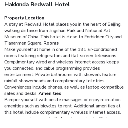
Hakkında Redwall Hotel
Property Location
A stay at Redwall Hotel places you in the heart of Beijing,
walking distance from Jingshan Park and National Art
Museum of China. This hotel is close to Forbidden City and
Tiananmen Square.
Rooms
Make yourself at home in one of the 191 air-conditioned
rooms featuring refrigerators and flat-screen televisions.
Complimentary wired and wireless Internet access keeps
you connected, and cable programming provides
entertainment. Private bathrooms with showers feature
rainfall showerheads and complimentary toiletries.
Conveniences include phones, as well as laptop-compatible
safes and desks.
Amenities
Pamper yourself with onsite massages or enjoy recreation
amenities such as bicycles to rent. Additional amenities at
this hotel include complimentary wireless Internet access,
concierge services, and gift shops/newsstands.
Dining
Satisfy your appetite at the hotel's restaurant, which