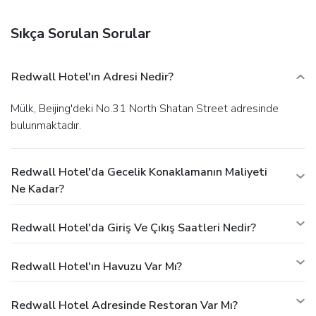
serves breakfast, lunch, and dinner. Dining is also available
at a coffee shop/café, and room service (during limited
Sıkça Sorulan Sorular
hours) is provided. Quench your thirst with your favorite
drink at a bar/lounge.
Business, Other Amenities
Featured amenities include a business center, limo/town car
Redwall Hotel'ın Adresi Nedir?
service, and express check-in. Planning an event in Beijing?
This hotel has 1830 square feet (170 square meters) of
Mülk, Beijing'deki No.31 North Shatan Street adresinde
space consisting of conference space and a meeting room.
bulunmaktadır.
Free self parking is available onsite.
Redwall Hotel'da Gecelik Konaklamanın Maliyeti
Ne Kadar?
Redwall Hotel'da Giriş Ve Çıkış Saatleri Nedir?
Redwall Hotel'ın Havuzu Var Mı?
Redwall Hotel Adresinde Restoran Var Mı?