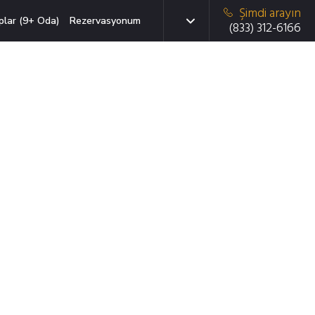
Şimdi arayın
plar (9+ Oda)
Rezervasyonum
(833) 312-6166