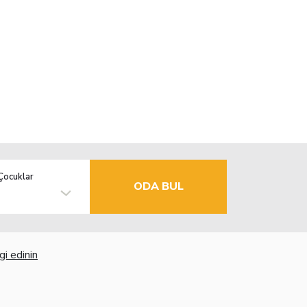
Çocuklar
ODA BUL
gi edinin