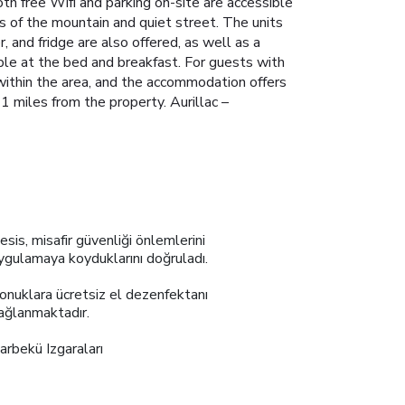
th free Wifi and parking on-site are accessible
ws of the mountain and quiet street. The units
, and fridge are also offered, as well as a
able at the bed and breakfast. For guests with
e within the area, and the accommodation offers
31 miles from the property. Aurillac –
esis, misafir güvenliği önlemlerini
ygulamaya koyduklarını doğruladı.
onuklara ücretsiz el dezenfektanı
ağlanmaktadır.
arbekü Izgaraları