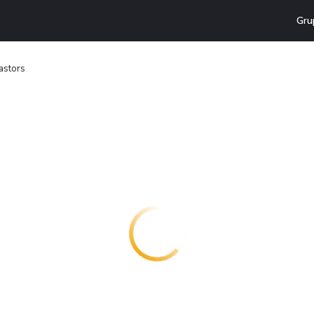
Gru
astors