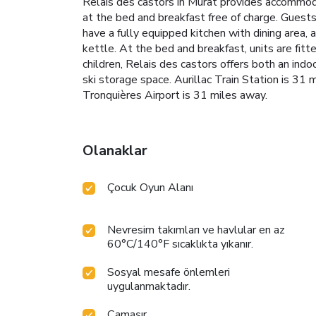
Relais des castors in Murat provides accommodat
at the bed and breakfast free of charge. Guests
have a fully equipped kitchen with dining area, 
kettle. At the bed and breakfast, units are fit
children, Relais des castors offers both an indo
ski storage space. Aurillac Train Station is 31 
Tronquières Airport is 31 miles away.
Olanaklar
Çocuk Oyun Alanı
Nevresim takımları ve havlular en az
60°C/140°F sıcaklıkta yıkanır.
Sosyal mesafe önlemleri
uygulanmaktadır.
Çamaşır