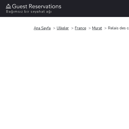
Bağımsız bir seyahat ağı
Ana Sayfa
Ülkeler
France
Murat
Relais des c