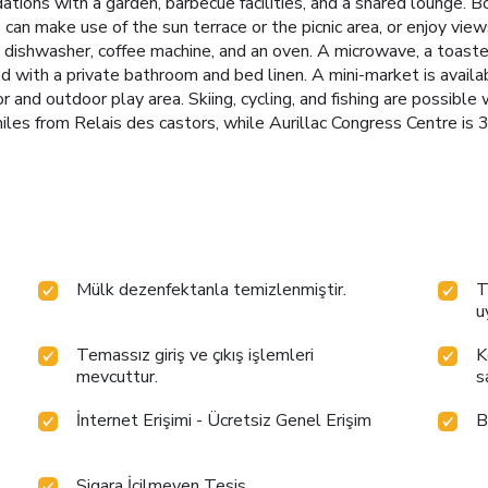
ions with a garden, barbecue facilities, and a shared lounge. Bo
 can make use of the sun terrace or the picnic area, or enjoy vie
a dishwasher, coffee machine, and an oven. A microwave, a toaster
ted with a private bathroom and bed linen. A mini-market is avail
or and outdoor play area. Skiing, cycling, and fishing are possibl
miles from Relais des castors, while Aurillac Congress Centre is 
Mülk dezenfektanla temizlenmiştir.
T
u
Temassız giriş ve çıkış işlemleri
K
mevcuttur.
s
İnternet Erişimi - Ücretsiz Genel Erişim
B
Sigara İçilmeyen Tesis