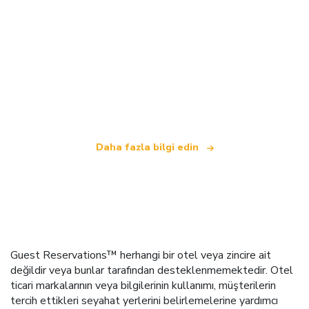
Biz, dünya çapında 100.000'den fazla otel sunan
bağımsız bir seyahat ağıyız
.
Daha fazla bilgi edin
Guest Reservations™ herhangi bir otel veya zincire ait
değildir veya bunlar tarafından desteklenmemektedir. Otel
ticari markalarının veya bilgilerinin kullanımı, müşterilerin
tercih ettikleri seyahat yerlerini belirlemelerine yardımcı