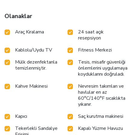
Olanaklar
Araç Kiralama
24 saat açık
resepsiyon
Kablolu/Uydu TV
Fitness Merkezi
Mülk dezenfektanla
Tesis, misafir güvenliği
temizlenmiştir.
önlemlerini uygulamaya
koyduklarını doğruladı.
Kahve Makinesi
Nevresim takımları ve
havlular en az
60°C/140°F sıcaklıkta
yıkanır.
Kapıcı
Saç kurutma makinesi
Tekerlekli Sandalye
Kapalı Yüzme Havuzu
Erişimi