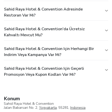
with a scrumptious on-site breakfast available each
morning at Sahid Raya Hotel & Convention. At the hotel, an
Sahid Raya Hotel & Convention Adresinde
assortment of easily accessible and delicious meal choices
Restoran Var Mı?
are available to satisfy your appetite whenever it
strikes.At the hotel, discerning guests can also enjoy on-
Sahid Raya Hotel & Convention'da Ücretsiz
site culinary facilities like BBQ facilities tailored to their
Kahvaltı Mevcut Mu?
preferences.
Sahid Raya Hotel & Convention Için Herhangi Bir
Indirim Veya Kampanya Var Mı?
Sahid Raya Hotel & Convention Için Geçerli
Promosyon Veya Kupon Kodları Var Mı?
Konum
Sahid Raya Hotel & Convention
Jalan Babarsari No. 2,
Yogyakarta
, 55281,
Indonesia