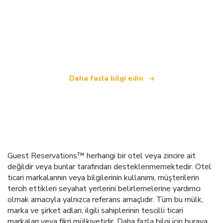
Biz, dünya çapında 100.000'den fazla otel sunan
bağımsız bir seyahat ağıyız
.
Daha fazla bilgi edin
Guest Reservations™ herhangi bir otel veya zincire ait
değildir veya bunlar tarafından desteklenmemektedir. Otel
ticari markalarının veya bilgilerinin kullanımı, müşterilerin
tercih ettikleri seyahat yerlerini belirlemelerine yardımcı
olmak amacıyla yalnızca referans amaçlıdır. Tüm bu mülk,
marka ve şirket adları, ilgili sahiplerinin tescilli ticari
markaları veya fikri mülkiyetidir.
Daha fazla bilgi için buraya