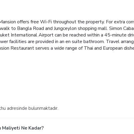
sion offers free Wi-Fi throughout the property. For extra conv
 walk to Bangla Road and Jungceylon shopping mall. Simon Cabar
ket International Airport can be reached within a 45-minute dri
er facilities are provided in an en suite bathroom.
Travel arran
on Restaurant serves a wide range of Thai and European dishes.
thu adresinde bulunmaktadır.
 Maliyeti Ne Kadar?