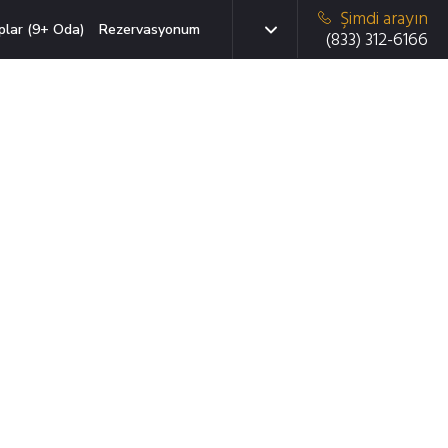
Şimdi arayın
plar (9+ Oda)
Rezervasyonum
(833) 312-6166