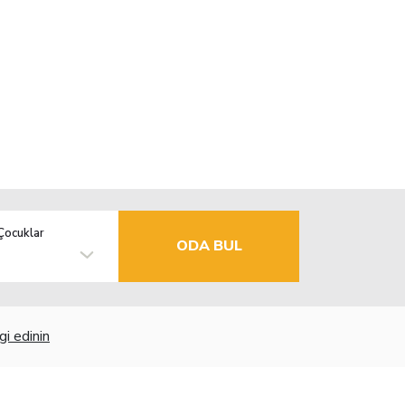
Çocuklar
ODA BUL
gi edinin