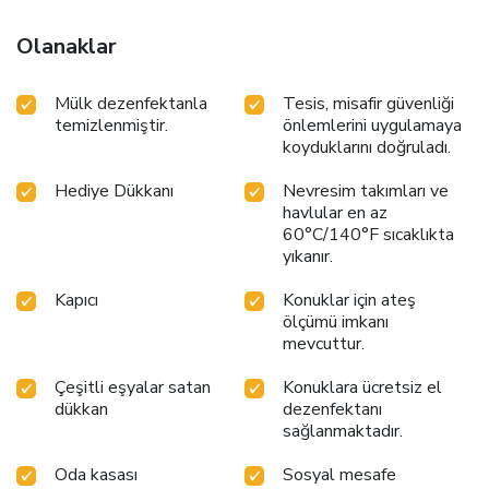
while maintaining the level of comfort.For a more enjoyable
stay, select rooms at ryokan are equipped with linen
Olanaklar
service and air conditioning. Expand your in-room
entertainment choices with various amenities, such as
Mülk dezenfektanla
Tesis, misafir güvenliği
television offered in certain accommodations.Rest assured
temizlenmiştir.
önlemlerini uygulamaya
that your hydration needs will be met, as some
koyduklarını doğruladı.
guestrooms are equipped with a refrigerator, a coffee or
tea maker, bottled water, instant coffee, instant tea and
Hediye Dükkanı
Nevresim takımları ve
mini bar. Maintain your cleanliness and comfort using a hair
havlular en az
dryer and toiletries available in select guest restrooms.
60°C/140°F sıcaklıkta
Indulge in the numerous pursuits available at Shibu Hotel.
yıkanır.
Treat and spoil yourself by taking a trip to spa. License
Number(s): 長野県中野保健所指令 7中保環第75－2
Kapıcı
Konuklar için ateş
ölçümü imkanı
mevcuttur.
Çeşitli eşyalar satan
Konuklara ücretsiz el
dükkan
dezenfektanı
sağlanmaktadır.
Oda kasası
Sosyal mesafe