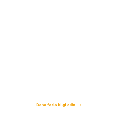
Biz, dünya çapında 100.000'den fazla otel sunan
bağımsız bir seyahat ağıyız
.
Daha fazla bilgi edin