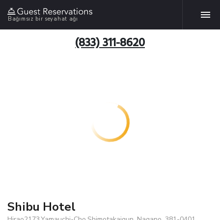
Bağımsız bir seyahat ağı
(833) 311-8620
Shibu Hotel
Hirao2173,Yamauchi-Cho,Shimotakaigun, Nagano, 381-0401,