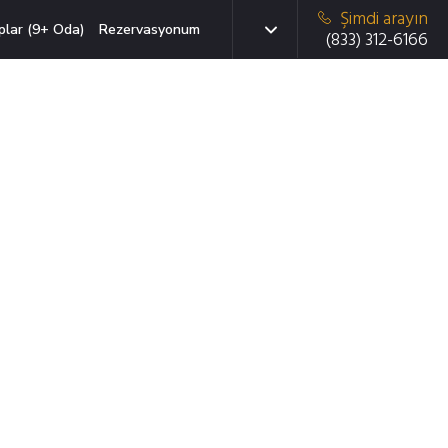
Şimdi arayın
plar (9+ Oda)
Rezervasyonum
(833) 312-6166