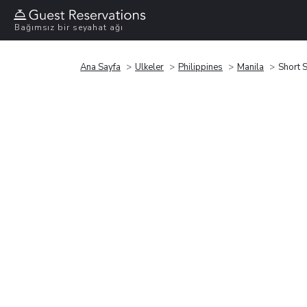
Bağımsız bir seyahat ağı
Ana Sayfa
Ülkeler
Philippines
Manila
Short S