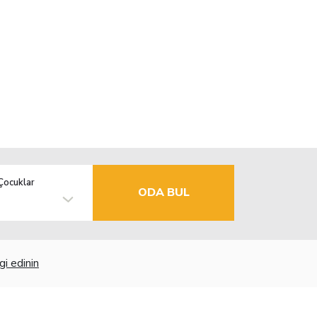
Çocuklar
ODA BUL
gi edinin