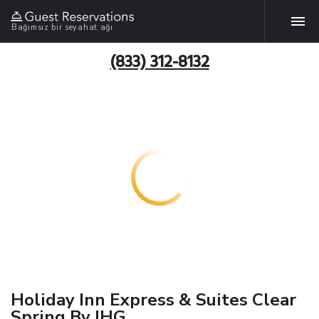
Bağımsız bir seyahat ağı
(833) 312-8132
Holiday Inn Express & Suites Clear
Spring By IHG