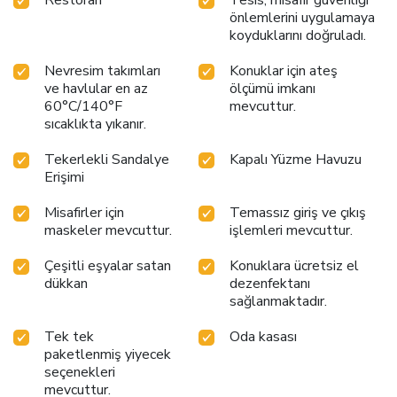
önlemlerini uygulamaya
koyduklarını doğruladı.
Nevresim takımları
Konuklar için ateş
ve havlular en az
ölçümü imkanı
60°C/140°F
mevcuttur.
sıcaklıkta yıkanır.
Tekerlekli Sandalye
Kapalı Yüzme Havuzu
Erişimi
Misafirler için
Temassız giriş ve çıkış
maskeler mevcuttur.
işlemleri mevcuttur.
Çeşitli eşyalar satan
Konuklara ücretsiz el
dükkan
dezenfektanı
sağlanmaktadır.
Tek tek
Oda kasası
paketlenmiş yiyecek
seçenekleri
mevcuttur.