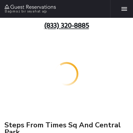
Bağımsız bir seyahat ağı
(833) 320-8885
Steps From Times Sq And Central
Park