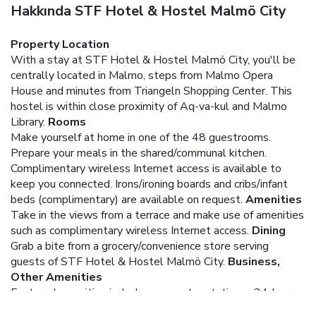
Hakkında STF Hotel & Hostel Malmö City
Property Location
With a stay at STF Hotel & Hostel Malmö City, you'll be
centrally located in Malmo, steps from Malmo Opera
House and minutes from Triangeln Shopping Center. This
hostel is within close proximity of Aq-va-kul and Malmo
Library.
Rooms
Make yourself at home in one of the 48 guestrooms.
Prepare your meals in the shared/communal kitchen.
Complimentary wireless Internet access is available to
keep you connected. Irons/ironing boards and cribs/infant
beds (complimentary) are available on request.
Amenities
Take in the views from a terrace and make use of amenities
such as complimentary wireless Internet access.
Dining
Grab a bite from a grocery/convenience store serving
guests of STF Hotel & Hostel Malmö City.
Business,
Other Amenities
Featured amenities include a computer station, a 24-hour
front desk, and multilingual staff.