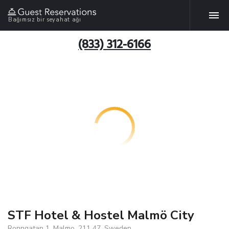
Bağımsız bir seyahat ağı
(833) 312-6166
STF Hotel & Hostel Malmö City
Ronngatan 1, Malmo, 211 47, Sweden