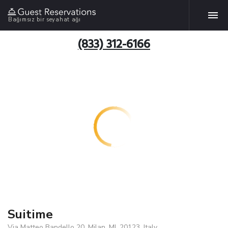
Bağımsız bir seyahat ağı
(833) 312-6166
Suitime
Via Matteo Bandello 20, Milan, MI, 20123, Italy