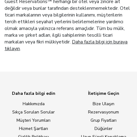
Guest Reservations™ herhangi bir otel veya zincire ait
değildir veya bunlar tarafından desteklenmemektedir. Otel
ticari markalarının veya bilgilerinin kullanımı, müşterilerin
tercih ettikleri seyahat yerlerini belirlemelerine yardımcı
olmak amacıyla yalnızca referans amaçlıdır. Tüm bu mülk,
marka ve şirket adları, ilgili sahiplerinin tescilli ticari
markaları veya fikri mülkiyetidir.
Daha fazla bilgi için buraya
tıklayın
.
Daha fazla bilgi edin
İletişime Geçin
Hakkımızda
Bize Ulaşın
Sıkça Sorulan Sorular
Rezervasyonum
Müşteri Yorumları
Grup Fiyatları
Hizmet Şartları
Düğünler
Gizlilik Politikası
Uzun Süreli Konaklama