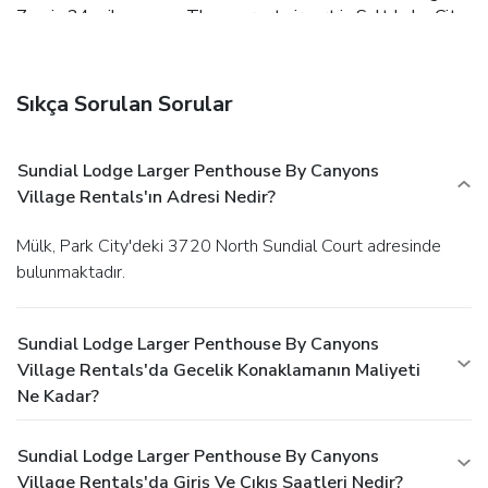
Zoo is 24 miles away. The nearest airport is Salt Lake City
International Airport, 31 miles from Sundial Lodge Larger
Penthouse by Canyons Village Rentals.
Sıkça Sorulan Sorular
Sundial Lodge Larger Penthouse By Canyons
Village Rentals'ın Adresi Nedir?
Mülk, Park City'deki 3720 North Sundial Court adresinde
bulunmaktadır.
Sundial Lodge Larger Penthouse By Canyons
Village Rentals'da Gecelik Konaklamanın Maliyeti
Ne Kadar?
Sundial Lodge Larger Penthouse By Canyons
Village Rentals'da Giriş Ve Çıkış Saatleri Nedir?