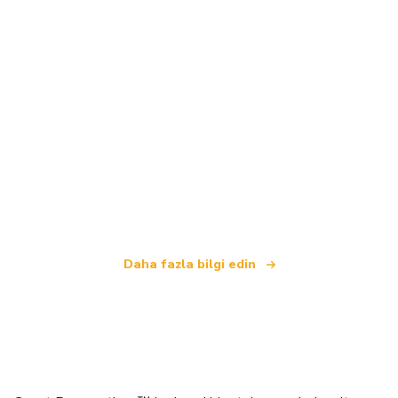
Biz, dünya çapında 100.000'den fazla otel sunan
bağımsız bir seyahat ağıyız
.
Daha fazla bilgi edin