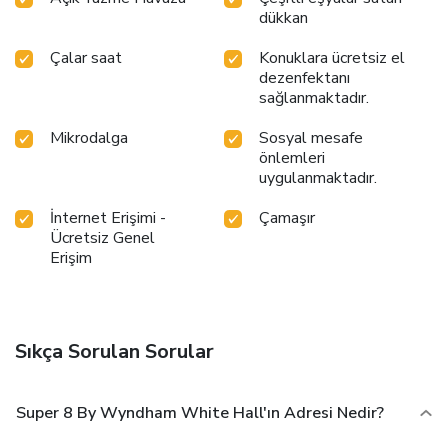
dükkan
Çalar saat
Konuklara ücretsiz el
dezenfektanı
sağlanmaktadır.
Mikrodalga
Sosyal mesafe
önlemleri
uygulanmaktadır.
İnternet Erişimi -
Çamaşır
Ücretsiz Genel
Erişim
Sıkça Sorulan Sorular
Super 8 By Wyndham White Hall'ın Adresi Nedir?