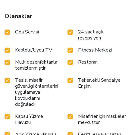
Olanaklar
Oda Servisi
24 saat açık
resepsiyon
Kablolu/Uydu TV
Fitness Merkezi
Mülk dezenfektanla
Restoran
temizlenmiştir.
Tesis, misafir
Tekerlekli Sandalye
güvenliği önlemlerini
Erişimi
uygulamaya
koyduklarını
doğruladı.
Kapalı Yüzme
Misafirler için maskeler
Havuzu
mevcuttur.
Açık Yüzme Havuzu
Çeşitli eşyalar satan