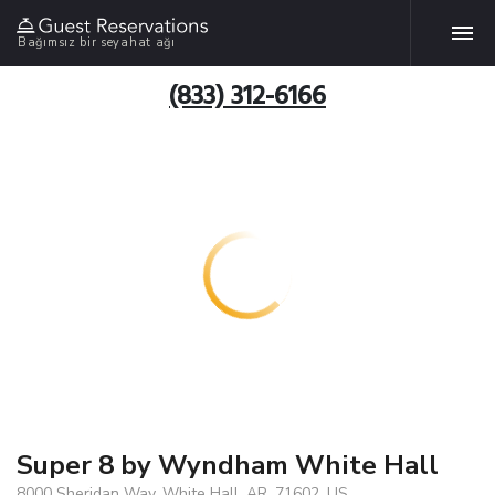
Bağımsız bir seyahat ağı
(833) 312-6166
Super 8 by Wyndham White Hall
8000 Sheridan Way, White Hall, AR, 71602, US