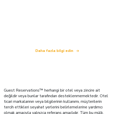
Biz, dünya çapında 100.000'den fazla otel sunan
bağımsız bir seyahat ağıyız
.
Daha fazla bilgi edin
Guest Reservations™ herhangi bir otel veya zincire ait
değildir veya bunlar tarafından desteklenmemektedir. Otel
ticari markalarının veya bilgilerinin kullanımı, müşterilerin
tercih ettikleri seyahat yerlerini belirlemelerine yardımcı
olmak amacıyla yalnızca referans amaçlıdır. Tüm bu mülk,