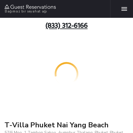
Bağımsız bir seyahat ağı
(833) 312-6166
T-Villa Phuket Nai Yang Beach
57/6 Moo. 1 Tambon Sakoo, Aumphur Thalang, Phuket, Phuket,