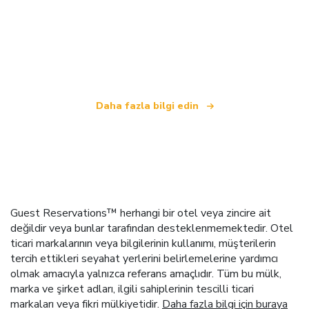
Biz, dünya çapında 100.000'den fazla otel sunan
bağımsız bir seyahat ağıyız
.
Daha fazla bilgi edin
Guest Reservations™ herhangi bir otel veya zincire ait
değildir veya bunlar tarafından desteklenmemektedir. Otel
ticari markalarının veya bilgilerinin kullanımı, müşterilerin
tercih ettikleri seyahat yerlerini belirlemelerine yardımcı
olmak amacıyla yalnızca referans amaçlıdır. Tüm bu mülk,
marka ve şirket adları, ilgili sahiplerinin tescilli ticari
markaları veya fikri mülkiyetidir.
Daha fazla bilgi için buraya