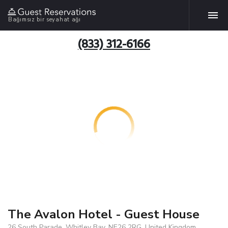
Bağımsız bir seyahat ağı
(833) 312-6166
The Avalon Hotel - Guest House
26 South Parade, Whitley Bay, NE26 2RG, United Kingdom