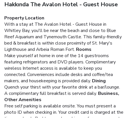
Hakkında The Avalon Hotel - Guest House
Property Location
With a stay at The Avalon Hotel - Guest House in
Whitley Bay, you'll be near the beach and close to Blue
Reef Aquarium and Tynemouth Castle. This family-friendly
bed & breakfast is within close proximity of St. Mary's
Lighthouse and Arbeia Roman Fort.
Rooms
Make yourself at home in one of the 14 guestrooms
featuring refrigerators and DVD players. Complimentary
wireless Internet access is available to keep you
connected. Conveniences include desks and coffee/tea
makers, and housekeeping is provided daily.
Dining
Quench your thirst with your favorite drink at a bar/lounge.
A complimentary full breakfast is served daily.
Business,
Other Amenities
Free self parking is available onsite.
You must present a
photo ID when checking in. Your credit card is charged at the
time you book. Bed type and smoking preferences are not
guaranteed.Your reservation is prepaid and is guaranteed for