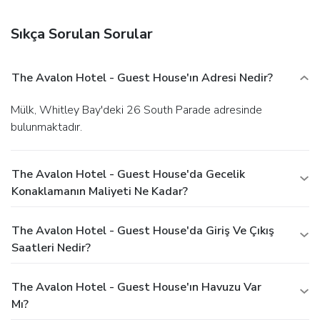
late arrival. The total charge includes all room charges and
taxes, as well as fees for access and booking. Any
Sıkça Sorulan Sorular
incidental charges such as parking, phone calls, and room
service will be handled directly between you and the
property.
The Avalon Hotel - Guest House'ın Adresi Nedir?
Mülk, Whitley Bay'deki 26 South Parade adresinde
bulunmaktadır.
The Avalon Hotel - Guest House'da Gecelik
Konaklamanın Maliyeti Ne Kadar?
The Avalon Hotel - Guest House'da Giriş Ve Çıkış
Saatleri Nedir?
The Avalon Hotel - Guest House'ın Havuzu Var
Mı?