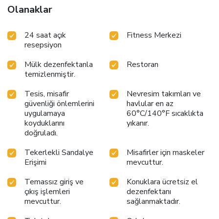
Olanaklar
24 saat açık
Fitness Merkezi
resepsiyon
Mülk dezenfektanla
Restoran
temizlenmiştir.
Tesis, misafir
Nevresim takımları ve
güvenliği önlemlerini
havlular en az
uygulamaya
60°C/140°F sıcaklıkta
koyduklarını
yıkanır.
doğruladı.
Tekerlekli Sandalye
Misafirler için maskeler
Erişimi
mevcuttur.
Temassız giriş ve
Konuklara ücretsiz el
çıkış işlemleri
dezenfektanı
mevcuttur.
sağlanmaktadır.