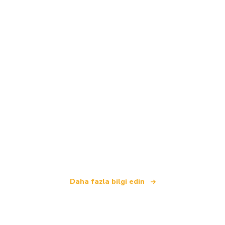
Biz, dünya çapında 100.000'den fazla otel sunan
bağımsız bir seyahat ağıyız
.
Daha fazla bilgi edin