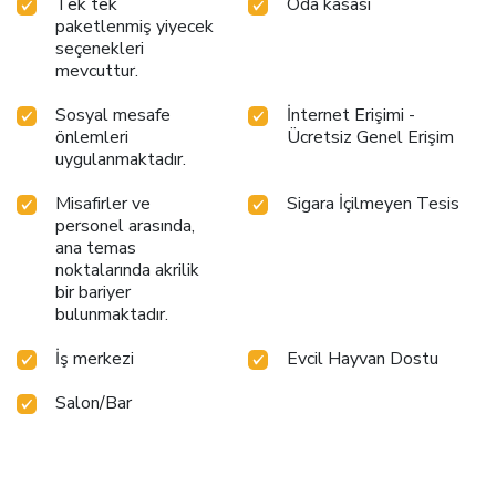
Tek tek
Oda kasası
paketlenmiş yiyecek
seçenekleri
mevcuttur.
Sosyal mesafe
İnternet Erişimi -
önlemleri
Ücretsiz Genel Erişim
uygulanmaktadır.
Misafirler ve
Sigara İçilmeyen Tesis
personel arasında,
ana temas
noktalarında akrilik
bir bariyer
bulunmaktadır.
İş merkezi
Evcil Hayvan Dostu
Salon/Bar