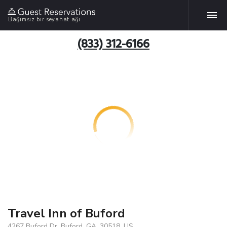
Bağımsız bir seyahat ağı
(833) 312-6166
Travel Inn of Buford
4267 Buford Dr, Buford, GA, 30518, US