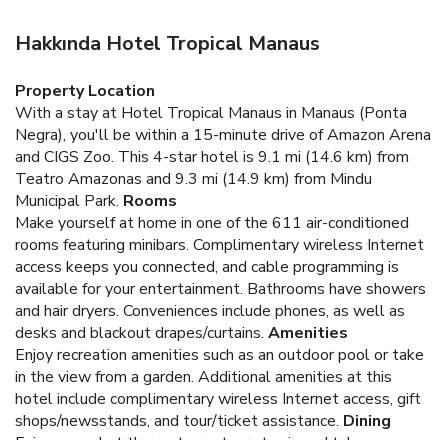
Hakkında Hotel Tropical Manaus
Property Location
With a stay at Hotel Tropical Manaus in Manaus (Ponta
Negra), you'll be within a 15-minute drive of Amazon Arena
and CIGS Zoo. This 4-star hotel is 9.1 mi (14.6 km) from
Teatro Amazonas and 9.3 mi (14.9 km) from Mindu
Municipal Park.
Rooms
Make yourself at home in one of the 611 air-conditioned
rooms featuring minibars. Complimentary wireless Internet
access keeps you connected, and cable programming is
available for your entertainment. Bathrooms have showers
and hair dryers. Conveniences include phones, as well as
desks and blackout drapes/curtains.
Amenities
Enjoy recreation amenities such as an outdoor pool or take
in the view from a garden. Additional amenities at this
hotel include complimentary wireless Internet access, gift
shops/newsstands, and tour/ticket assistance.
Dining
Enjoy a meal at the restaurant, or stay in and take