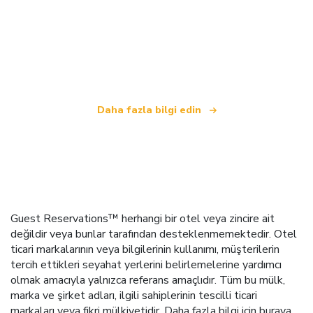
Biz, dünya çapında 100.000'den fazla otel sunan
bağımsız bir seyahat ağıyız
.
Daha fazla bilgi edin
Guest Reservations™ herhangi bir otel veya zincire ait
değildir veya bunlar tarafından desteklenmemektedir. Otel
ticari markalarının veya bilgilerinin kullanımı, müşterilerin
tercih ettikleri seyahat yerlerini belirlemelerine yardımcı
olmak amacıyla yalnızca referans amaçlıdır. Tüm bu mülk,
marka ve şirket adları, ilgili sahiplerinin tescilli ticari
markaları veya fikri mülkiyetidir.
Daha fazla bilgi için buraya