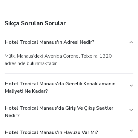
advantage of the hotel's 24-hour room service. Relax with
your favorite drink at the bar/lounge or the poolside bar. A
complimentary buffet breakfast is served daily from 6 AM
Sıkça Sorulan Sorular
to 10 AM.
Business, Other Amenities
Featured amenities include dry cleaning/laundry services, a
24-hour front desk, and multilingual staff. Free self parking
Hotel Tropical Manaus'ın Adresi Nedir?
is available onsite.
Mülk, Manaus'deki Avenida Coronel Teixeira, 1320
adresinde bulunmaktadır.
Hotel Tropical Manaus'da Gecelik Konaklamanın
Maliyeti Ne Kadar?
Hotel Tropical Manaus'da Giriş Ve Çıkış Saatleri
Nedir?
Hotel Tropical Manaus'ın Havuzu Var Mı?