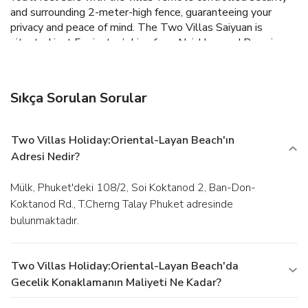
and surrounding 2-meter-high fence, guaranteeing your
privacy and peace of mind. The Two Villas Saiyuan is
situated just 5 minutes’ drive from Nai-Harn and Rawai
beaches; ideal for a holiday of peace and solitude.
Sıkça Sorulan Sorular
Two Villas Holiday:Oriental-Layan Beach'ın
Adresi Nedir?
Mülk, Phuket'deki 108/2, Soi Koktanod 2, Ban-Don-
Koktanod Rd., T.Cherng Talay Phuket adresinde
bulunmaktadır.
Two Villas Holiday:Oriental-Layan Beach'da
Gecelik Konaklamanın Maliyeti Ne Kadar?