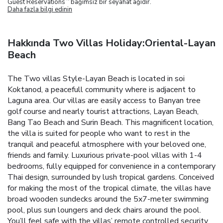
Guest Reservations
bağımsız bir seyahat ağıdır.
Daha fazla bilgi edinin
Hakkında Two Villas Holiday:Oriental-Layan
Beach
The Two villas Style-Layan Beach is located in soi
Koktanod, a peacefull community where is adjacent to
Laguna area. Our villas are easily access to Banyan tree
golf course and nearly tourist attractions, Layan Beach,
Bang Tao Beach and Surin Beach. This magnificent location,
the villa is suited for people who want to rest in the
tranquil and peaceful atmosphere with your beloved one,
friends and family.
Luxurious private-pool villas with 1-4
bedrooms, fully equipped for convenience in a contemporary
Thai design, surrounded by lush tropical gardens. Conceived
for making the most of the tropical climate, the villas have
broad wooden sundecks around the 5x7-meter swimming
pool, plus sun loungers and deck chairs around the pool.
You’ll feel safe with the villas’ remote controlled security