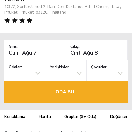
108/2, Soi Koktanod 2, Ban-Don-Koktanod Rd., T.Cherng Talay
Phuket , Phuket, 83120, Thailand
Giriş:
Çıkış:
Odalar:
Yetişkinler
Çocuklar
ODA BUL
Konaklama
Harita
Gruplar (9+ Oda)
Düğünler
TM