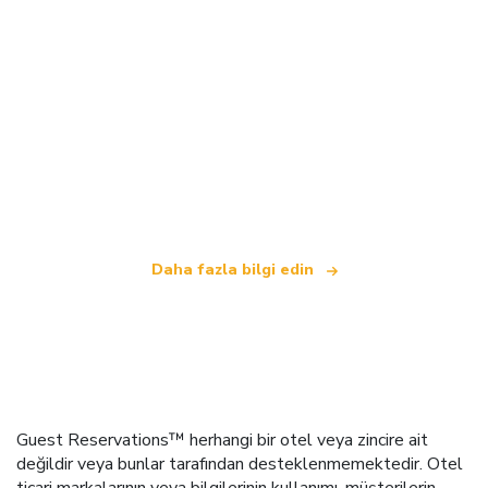
Biz, dünya çapında 100.000'den fazla otel sunan
bağımsız bir seyahat ağıyız
.
Daha fazla bilgi edin
Guest Reservations™ herhangi bir otel veya zincire ait
değildir veya bunlar tarafından desteklenmemektedir. Otel
ticari markalarının veya bilgilerinin kullanımı, müşterilerin