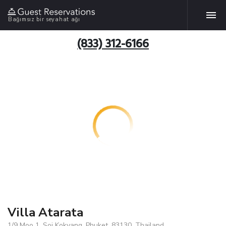
Bağımsız bir seyahat ağı
(833) 312-6166
Villa Atarata
1/9 Moo 1, Soi Kokyang, Phuket, 83130, Thailand