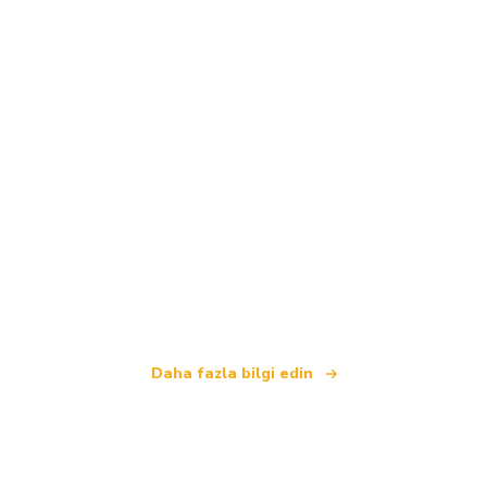
Biz, dünya çapında 100.000'den fazla otel sunan
bağımsız bir seyahat ağıyız
.
Daha fazla bilgi edin