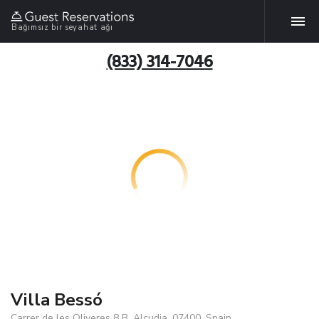
Bağımsız bir seyahat ağı
(833) 314-7046
Villa Bessó
Carrer de les Oliveres 8 B, Alcudia, 07400, Spain