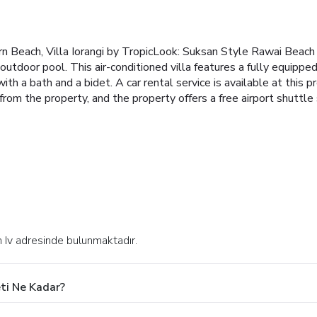
rn Beach, Villa Iorangi by TropicLook: Suksan Style Rawai Beac
 outdoor pool.
This air-conditioned villa features a fully equipped 
ith a bath and a bidet.
A car rental service is available at this p
from the property, and the property offers a free airport shuttle 
n Iv adresinde bulunmaktadır.
eti Ne Kadar?