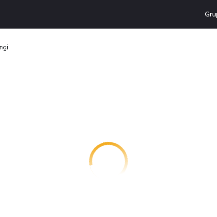
Gru
angi