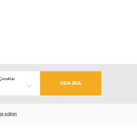
Çocuklar
ODA BUL
gi edinin