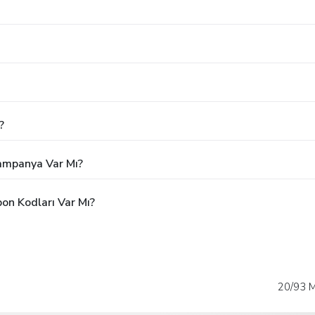
?
 Kampanya Var Mı?
pon Kodları Var Mı?
20/93 M