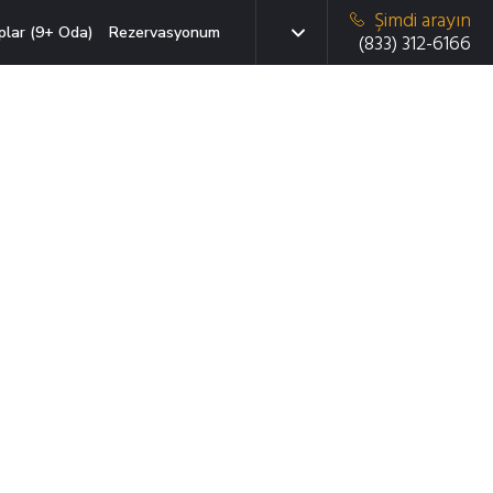
Şimdi arayın
plar (9+ Oda)
Rezervasyonum
(833) 312-6166