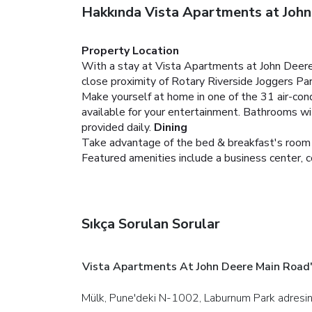
Hakkında Vista Apartments at Joh
Property Location
With a stay at Vista Apartments at John Deere
close proximity of Rotary Riverside Joggers Pa
Make yourself at home in one of the 31 air-co
available for your entertainment. Bathrooms w
provided daily.
Dining
Take advantage of the bed & breakfast's room s
Featured amenities include a business center, c
Sıkça Sorulan Sorular
Vista Apartments At John Deere Main Road'
Mülk, Pune'deki N-1002, Laburnum Park adresi