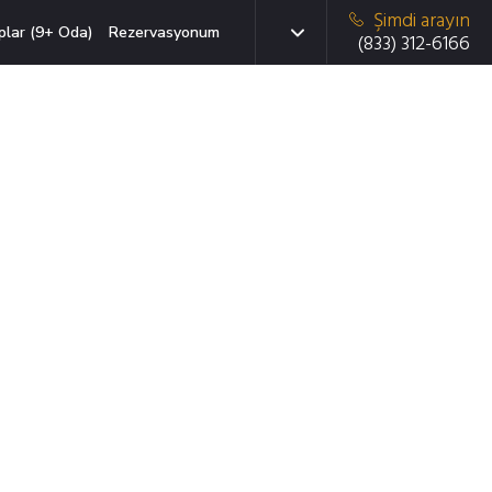
Şimdi arayın
plar (9+ Oda)
Rezervasyonum
(833) 312-6166