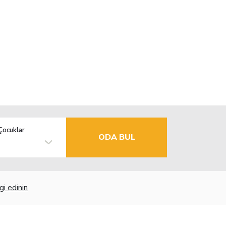
Çocuklar
ODA BUL
gi edinin