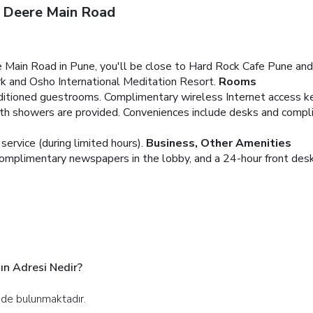
n Deere Main Road
 Main Road in Pune, you'll be close to Hard Rock Cafe Pune and
rk and Osho International Meditation Resort.
Rooms
nditioned guestrooms. Complimentary wireless Internet access k
ith showers are provided. Conveniences include desks and comp
ervice (during limited hours).
Business, Other Amenities
omplimentary newspapers in the lobby, and a 24-hour front desk. 
ın Adresi Nedir?
nde bulunmaktadır.