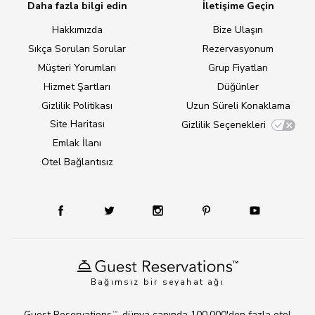
Daha fazla bilgi edin
İletişime Geçin
Hakkımızda
Bize Ulaşın
Sıkça Sorulan Sorular
Rezervasyonum
Müşteri Yorumları
Grup Fiyatları
Hizmet Şartları
Düğünler
Gizlilik Politikası
Uzun Süreli Konaklama
Site Haritası
Gizlilik Seçenekleri
Emlak İlanı
Otel Bağlantısız
Bağımsız bir seyahat ağı
Guest Reservations
, dünya çapında 100.000'den fazla otel
TM