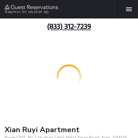
Bağımsız bir seyahat ağı
(833) 312-7239
Xian Ruyi Apartment
Room1201, No.1 Huahao Lijing West Youyi Road, Xian, 100076,