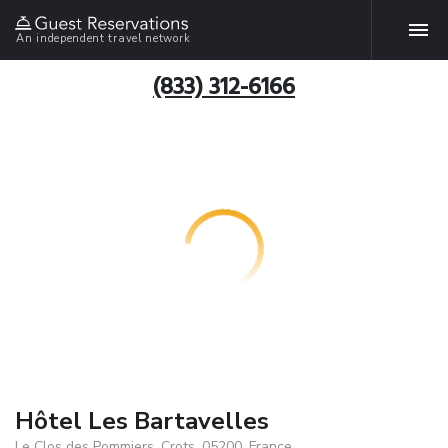
An independent travel network
(833) 312-6166
Hôtel Les Bartavelles
Le Clos des Pommiers, Crots, 05200, France