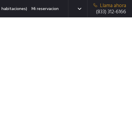
Llama ahora
 habitaciones)
Mi reservacion
(833) 312-6166