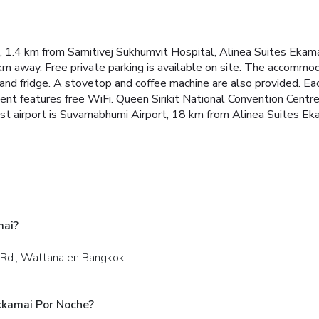
, 1.4 km from Samitivej Sukhumvit Hospital, Alinea Suites Ekama
m away. Free private parking is available on site.
The accommodat
nd fridge. A stovetop and coffee machine are also provided. Eac
ent features free WiFi.
Queen Sirikit National Convention Centre
t airport is Suvarnabhumi Airport, 18 km from Alinea Suites Ek
mai?
 Rd., Wattana en Bangkok.
kkamai Por Noche?