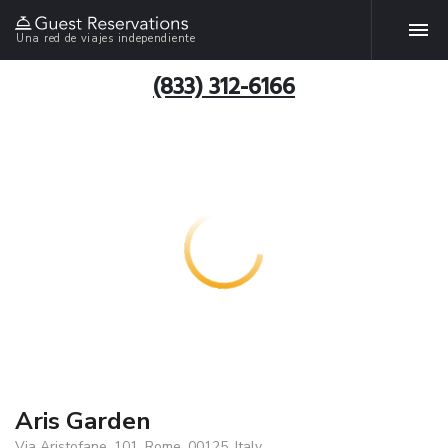
Una red de viajes independiente
(833) 312-6166
Aris Garden
Via Aristofane, 101, Rome, 00125, Italy