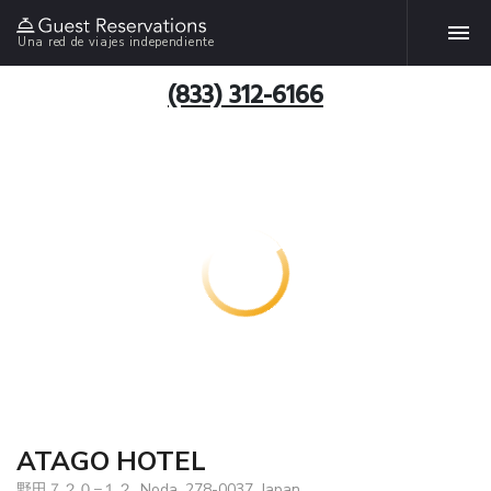
Una red de viajes independiente
(833) 312-6166
ATAGO HOTEL
野田７２０−１２, Noda, 278-0037, Japan