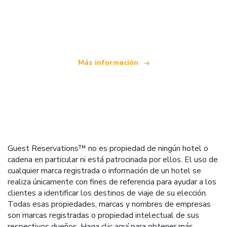
Somos una red de viajes independiente
que ofrece más de 100.000 hoteles mundiales
Más información
Guest Reservations™ no es propiedad de ningún hotel o
cadena en particular ni está patrocinada por ellos. El uso de
cualquier marca registrada o información de un hotel se
realiza únicamente con fines de referencia para ayudar a los
clientes a identificar los destinos de viaje de su elección.
Todas esas propiedades, marcas y nombres de empresas
son marcas registradas o propiedad intelectual de sus
respectivos dueños.
Haga clic aquí
para obtener más