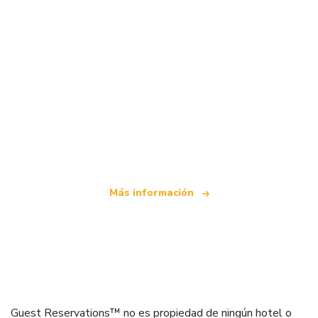
Somos una red de viajes independiente
que ofrece más de 100.000 hoteles mundiales
Más información
Guest Reservations™ no es propiedad de ningún hotel o