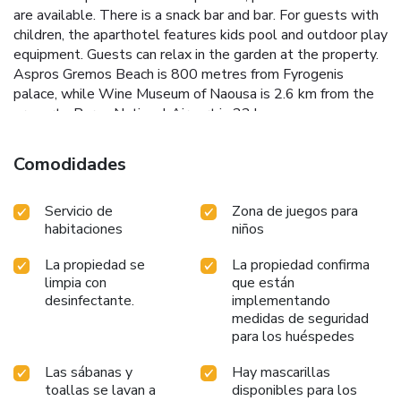
are available. There is a snack bar and bar. For guests with
children, the aparthotel features kids pool and outdoor play
equipment. Guests can relax in the garden at the property.
Aspros Gremos Beach is 800 metres from Fyrogenis
palace, while Wine Museum of Naousa is 2.6 km from the
property. Paros National Airport is 22 km away.
Comodidades
Servicio de
Zona de juegos para
habitaciones
niños
La propiedad se
La propiedad confirma
limpia con
que están
desinfectante.
implementando
medidas de seguridad
para los huéspedes
Las sábanas y
Hay mascarillas
toallas se lavan a
disponibles para los