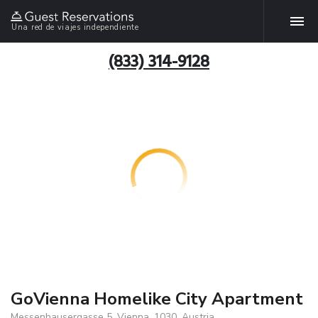
Una red de viajes independiente
(833) 314-9128
GoVienna Homelike City Apartment
Messenhausergasse 5, Vienna, 1030, Austria